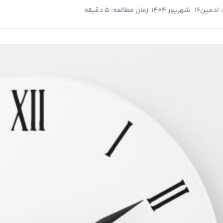
 ادمین
16 شهریور 1404
زمان مطالعه: 5 دقیقه