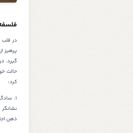
فلسفه 
پرهیز از
گیرد. در
حالت خود
کرد:
1. سادگ
نشانگر س
ذهن اجاز