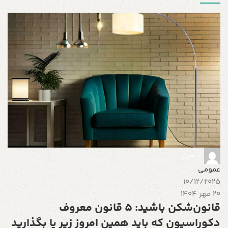
ع
5
12 مه
د
ا
ط
ب
ادمین
م
عمومی
10/12/2025
ا
20 مهر 1404
قانون‌شکن باشید: 5 قانون معروف
دکوراسیون که باید همین امروز زیر پا بگذارید