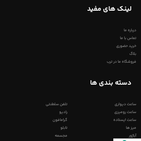
لینک های مفید
درباره ما
تماس با ما
خرید حضوری
بلاگ
فروشگاه ما در ترب
دسته بندی ها
ساعت دیواری
تلفن سلطنتی
ساعت رومیزی
رادیو
ساعت ایستاده
گرامافون
میز ها
تابلو
آباژور
مجسمه