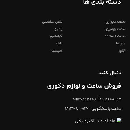
دسته بندی ها
ساعت دیواری
تلفن سلطنتی
ساعت رومیزی
رادیو
ساعت ایستاده
گرامافون
میز ها
تابلو
آباژور
مجسمه
دنبال کنید
فروش ساعت و لوازم دکوری
02152001167 | 09126863208
ساعت پاسخگویی: 10:30 تا 18:30