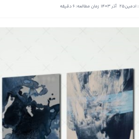
 ادمین
25 آذر 1403
زمان مطالعه: 6 دقیقه