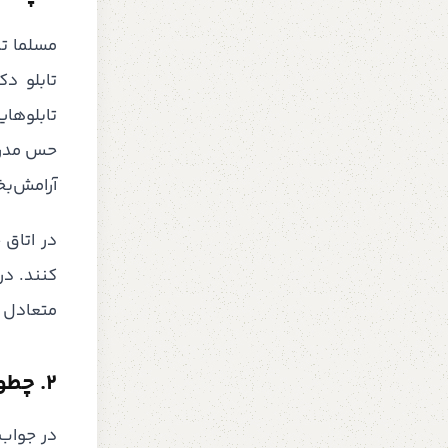
مسلما تا
تابلو دک
تابلوهای
حس مدرنی
آرامش‌بخ
در اتاق 
کنند. در
متعادل ج
2. چطور تابلو رو تمیز کنیم که آسیب نبینه؟
در جواب 