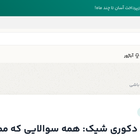
رداخت آسان تا چند ماه!
آباژور
باشی
و دکوری شیک: همه سوالایی که م