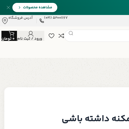
مشاهده محصولات
52001167 (021)
آدرس فروشگاه
ورود / ثبت نام
0
تومان
مکنه داشته باشی