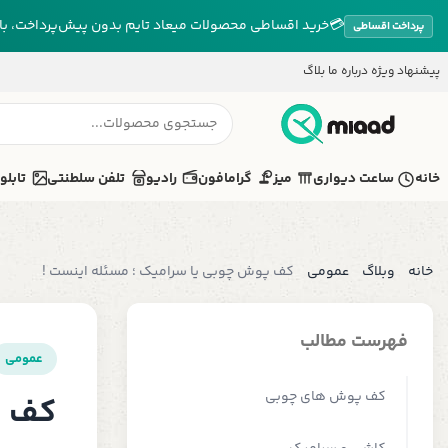
💳
خرید اقساطی محصولات میعاد تایم بدون پیش‌پرداخت، بازپ
پرداخت اقساطی
پیشنهاد ویژه
درباره ما
بلاگ
خانه
ساعت دیواری
میز
گرامافون
رادیو
تلفن سلطنتی
تابلو
خانه
وبلاگ
عمومی
کف پوش چوبی یا سرامیک ؛ مسئله اینست !
فهرست مطالب
عمومی
کف پوش های چوبی
کف پ