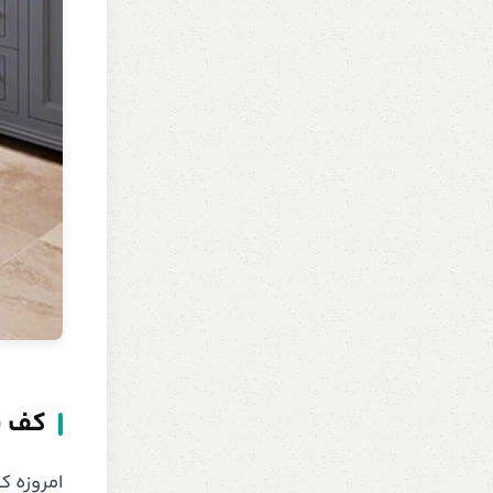
کف پ
امروزه ک