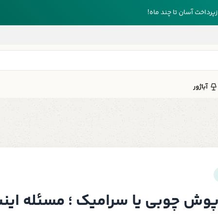
رداخت آسان تا چند ماه!
آباژور
وش چوبی یا سرامیک ؛ مسئله این