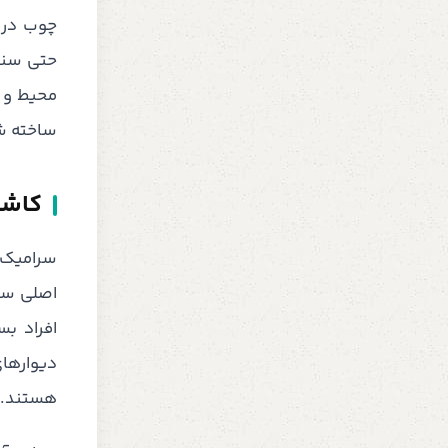
چوب در 
حتی سنت
محیط و 
ساخته شد
کاشی
سرامیک ب
اصلی سن
افراد ب
دیوارهای
هستند. 