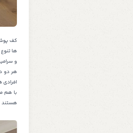
کف پوش 
ها تنوع 
و سرامی
هر دو د
افرادی ه
با هم مق
هستند را