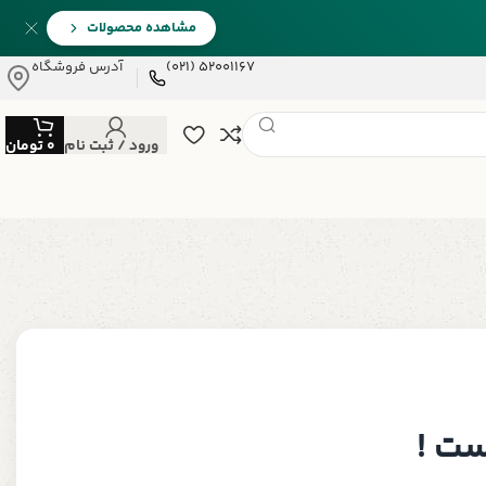
مشاهده محصولات
52001167 (021)
آدرس فروشگاه
ورود / ثبت نام
0
تومان
ست !