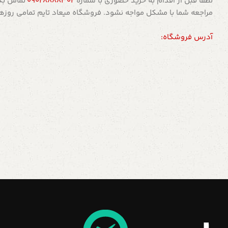
لطفاً قبل از اقدام به خرید حضوری با شماره
09028888302
تماس بگی
مراجعه شما با مشکل مواجه نشود. فروشگاه میعاد تایم تمامی روزهای هفته از ساعت 10 تا 5 بعد ازظهربرای
آدرس فروشگاه: