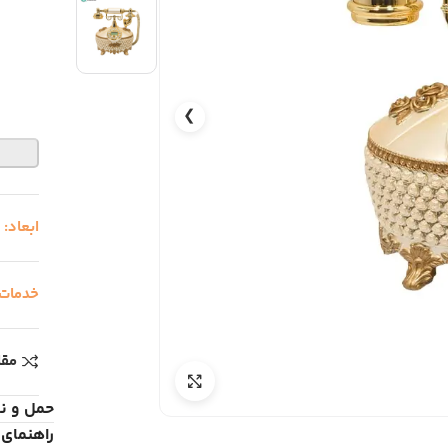
❯
ابعاد:
26
خدمات
مقا
حمل و ن
راهنمای 