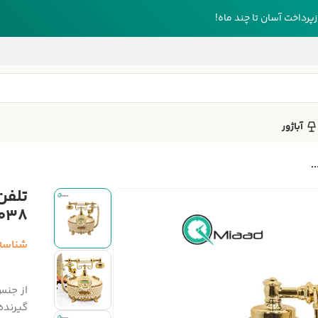
رداخت آسان تا چند ماه!
آباژور
.
تلفن
038-AF
شناسه
گیرنده)، حافظه 