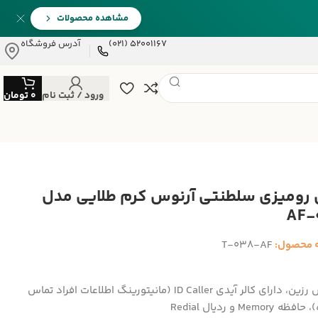
مشاهده محصولات
52001167 (021)
آدرس فروشگاه
ورود / ثبت نام
0
تومان
 رومیزی سلطنتی آرنوس کرم طلایی مدل
 محصول:
T-038-AF
از جنس رزین، دارای کالر آیدی ID Caller (مانیتورینگ اطلاعات افراد تماس
Memory و ردیال Redial