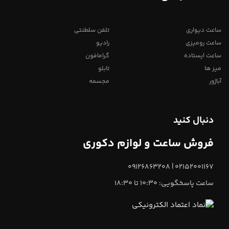
ساعت دیواری
تلفن سلطنتی
ساعت رومیزی
رادیو
ساعت ایستاده
گرامافون
میز ها
تابلو
آباژور
مجسمه
دنبال کنید
فروش ساعت و لوازم دکوری
02152001167 | 09126863208
ساعت پاسخگویی: 10:30 تا 18:30