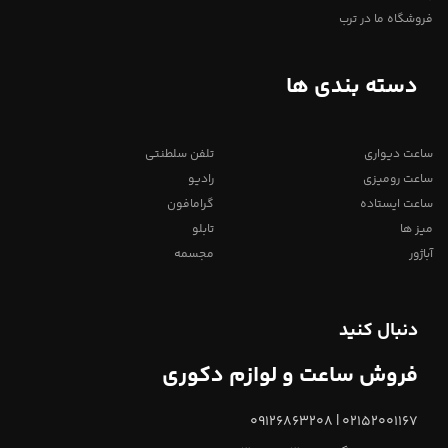
فروشگاه ما در ترب
دسته بندی ها
ساعت دیواری
تلفن سلطنتی
ساعت رومیزی
رادیو
ساعت ایستاده
گرامافون
میز ها
تابلو
آباژور
مجسمه
دنبال کنید
فروش ساعت و لوازم دکوری
02152001167 | 09126863208