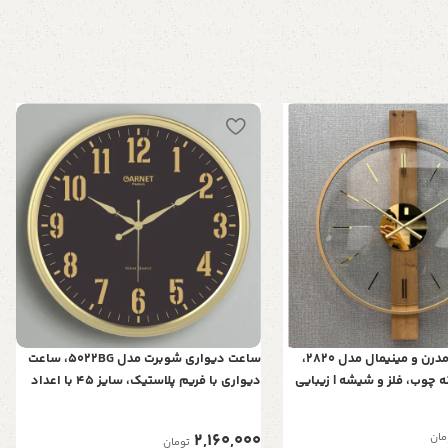
ساعت‌ دیواری مدرن و مینیمال مدل 2820،
ساعت دیواری شوبرت مدل 5022BG، ساعت
ه چوب، فلز و شیشه | زیبایی
دیواری با فریم پلاستیک، سایز 45 با اعداد
ی
برجسته و موتور آرامگرد، رنگ طلایی
2,160,000
مان
تومان