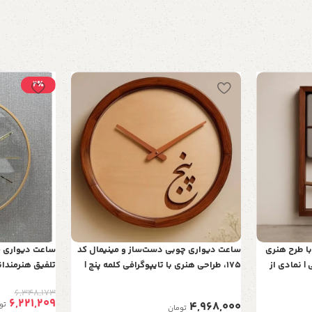
2٪
ا طرح هنری
ساعت دیواری چوبی دست‌ساز و مینیمال کد
ستطیلی | نمادی از
175، طراحی هنری با تایپوگرافی کلمه پنج |
تلفیق هنرمندان
زیبایی در نهایت سادگی
در نهایت سادگ
6,348,173
6,221,209
4,968,000
تو
تومان