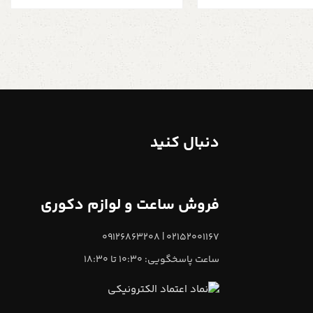
دنبال کنید
فروش ساعت و لوازم دکوری
02152001167 | 09126863208
ساعت پاسخگویی: 10:30 تا 18:30