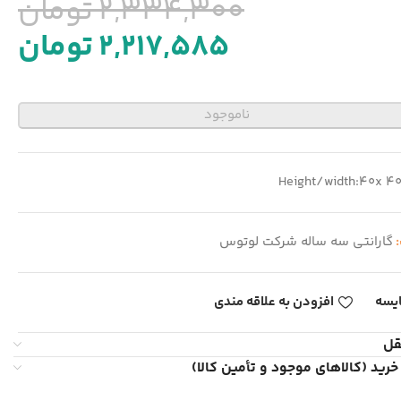
2,334,300
تومان
2,217,585
تومان
ناموجود
Height/width:40x 4
:
گارانتی سه ساله شرکت لوتوس
یسه
افزودن به علاقه مندی
قل
خرید (کالاهای موجود و تأمین کالا)