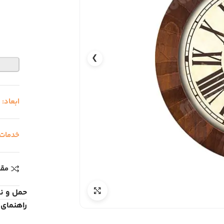
❯
ابعاد:
0
خدمات
مقا
حمل و ن
راهنمای 