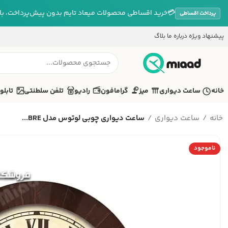
💳
خرید اقساطی محصولات میعاد تایم بدون پیش‌پرداخت، بازپ
پرداخت اقساطی
پیشنهاد ویژه
درباره ما
بلاگ
خانه
ساعت دیواری
میز
گرامافون
رادیو
تلفن سلطنتی
تابلو
خانه
ساعت دیواری
ساعت دیواری چوبی لوتوس مدل BRE...
ناموجود