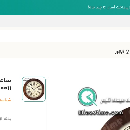
رداخت آسان تا چند ماه!
آباژور
0011
شناسه
بدنه ا