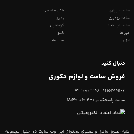
ساعت دیواری
تلفن سلطنتی
ساعت رومیزی
رادیو
ساعت ایستاده
گرامافون
میز ها
تابلو
آباژور
مجسمه
دنبال کنید
فروش ساعت و لوازم دکوری
02152001167 | 09126863208
ساعت پاسخگویی: 10:30 تا 18:30
کلیه حقوق مادی و معنوی محتوای این وب سایت در اختیار مجموعه