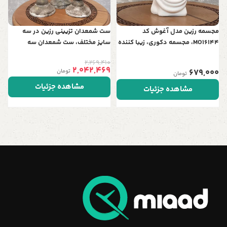
مجسمه رزین مدل آغوش کد
ست شمعدان تزیینی رزین در سه
MO16144، مجسمه دکوری، زیبا کننده
سایز مختلف، ست شمعدان سه
هر میز و هر سطحی، هدیه ای مناسب
عددی، متریال رزین مقاوم و استفاده
2,269,410
برای خانم ها
به عنوان وسیله تزیینی حتی بدون
2,042,469
679,000
تومان
تومان
شمع
مشاهده جزئیات
مشاهده جزئیات