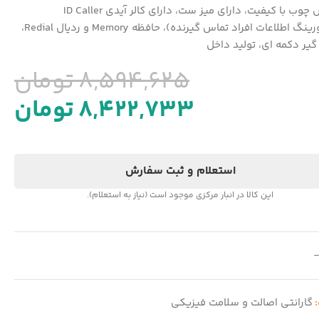
از جنس چوب با کیفیت، دارای میز ست، دارای کالر آیدی ID Caller
(مانیتورینگ اطلاعات افراد تماس گیرنده)، حافظه Memory و ردیال Redial،
گیر دکمه ای، تولید داخل
8,594,625
تومان
8,422,733
تومان
استعلام و ثبت سفارش
این کالا در انبار مرکزی موجود است (نیاز به استعلام).
:
گارانتی اصالت و سلامت فیزیکی