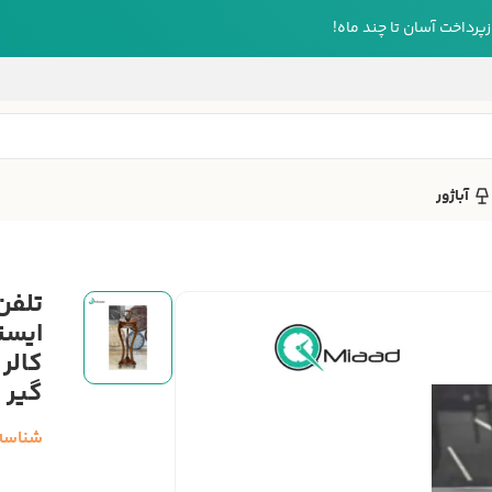
رداخت آسان تا چند ماه!
آباژور
ایست
کالر
گیر 
شناسه