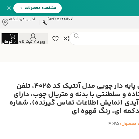
مشاهده محصولات
52001167 (021)
آدرس فروشگاه
ورود / ثبت نام
0
تومان
تلفن پایه دار چوبی مدل آنتیک کد 4025، تلفن
اده و سلطنتی با بدنه و متریال چوب، دارای
 آیدی (نمایش اطلاعات تماس گیرنده)، شماره
دکمه ای، رنگ قهوه ای
 محصول:
4025