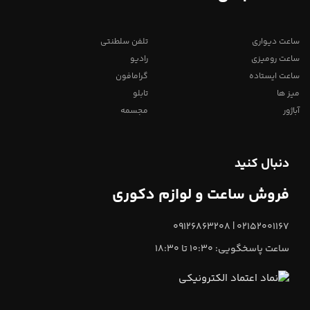
ساعت دیواری
تلفن سلطنتی
ساعت رومیزی
رادیو
ساعت ایستاده
گرامافون
میز ها
تابلو
آباژور
مجسمه
دنبال کنید
فروش ساعت و لوازم دکوری
02152001167 | 09126863208
ساعت پاسخگویی: 10:30 تا 18:30