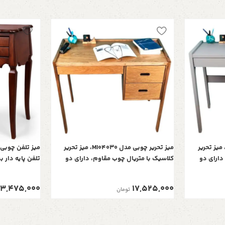
ز تحریر چوبی مدل MI04030، میز تحریر
میز تحریر چوبی مدل MI04030، میز تحریر
دارای دو
کلاسیک با متریال چوب مقاوم، دارای دو
تلفن پایه دار 
ی وسایل و
کشو برای نگهداری و سازماندهی وسایل و
کشو برای نگه 
عناصر مورد نیاز، رنگ قهوه ای
برای نگه درای 
13,475,000
17,525,000
تومان
بالای میز