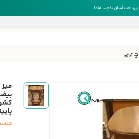
رداخت آسان تا چند ماه!
آباژور
کشوی
پایی
شناسه