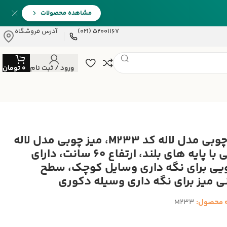
مشاهده محصولات
52001167 (021)
آدرس فروشگاه
ورود / ثبت نام
0
تومان
میز چوبی مدل لاله کد M233، میز چوبی مدل لاله
بیضی با پایه های بلند، ارتفاع 60 سانت، دارای
ی برای نگه داری وسایل کوچک، سطح
نی میز برای نگه داری وسیله دکوری
 محصول:
M233