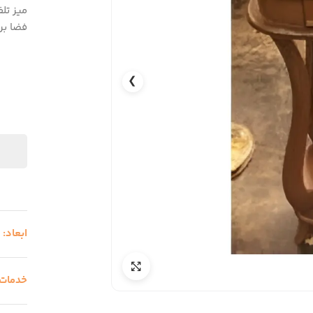
میز تل
فضا بر
❯
ابعاد:
-
خدمات