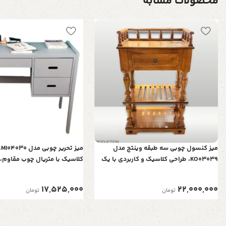
محصولات مشابه
میز کنسول چوبی سه طبقه وینتج مدل
می
KO03039، طراحی کلاسیک و کاربردی با یک
کلاسیک با متریال چوب مقاوم، 
کشو و نرده‌های محافظ
کشو برای نگهداری و سازمانده
عناصر مورد نیاز، رنگ طوسی
17,525,000
22,000,000
تومان
تومان