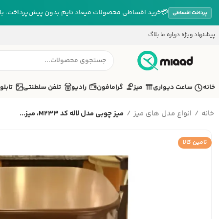
💳
خرید اقساطی محصولات میعاد تایم بدون پیش‌پرداخت، بازپ
پرداخت اقساطی
پیشنهاد ویژه
درباره ما
بلاگ
خانه
ساعت دیواری
میز
گرامافون
رادیو
تلفن سلطنتی
تابلو
خانه
انواع مدل های میز
میز چوبی مدل لاله کد M233، میز...
تامین کالا