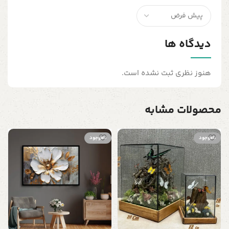
دیدگاه ها
هنوز نظری ثبت نشده است.
محصولات مشابه
ناموجود
ناموجود
ج
چ
ز
ن
ف
ز