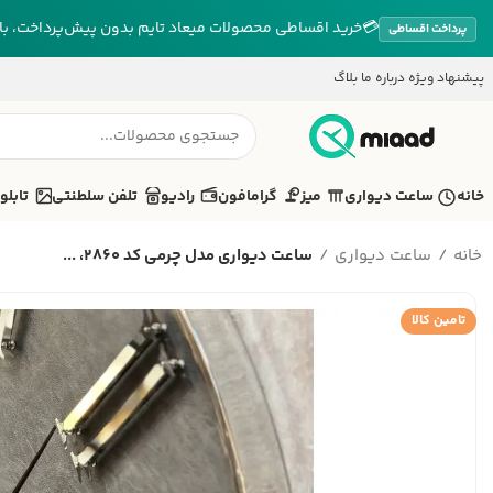
💳
خرید اقساطی محصولات میعاد تایم بدون پیش‌پرداخت، بازپ
پرداخت اقساطی
پیشنهاد ویژه
درباره ما
بلاگ
خانه
ساعت دیواری
میز
گرامافون
رادیو
تلفن سلطنتی
تابلو
خانه
ساعت دیواری
ساعت دیواری مدل چرمی کد 2860، ...
تامین کالا