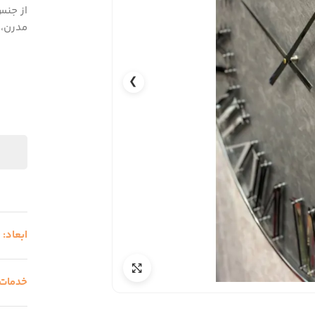
از جنس 
مدرن، س
❯
ابعاد:
0
خدمات