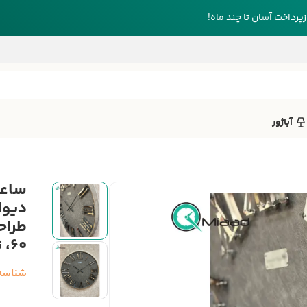
رداخت آسان تا چند ماه!
آباژور
دیوا
طراح
60، تیره نقره ای
شناسه