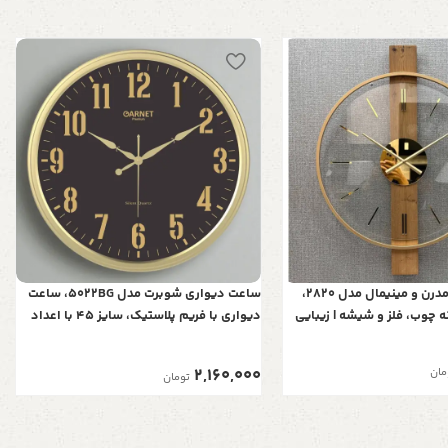
ساعت‌ دیواری مدرن و مینیمال مدل 2820،
ساعت دیواری شوبرت مدل 5022BG، ساعت
ه چوب، فلز و شیشه | زیبایی
دیواری با فریم پلاستیک، سایز 45 با اعداد
ی
برجسته و موتور آرامگرد، رنگ طلایی
2,160,000
مان
تومان