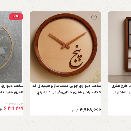
2٪
ا طرح هنری
ساعت دیواری چوبی دست‌ساز و مینیمال کد
ستطیلی | نمادی از
175، طراحی هنری با تایپوگرافی کلمه پنج |
تلفیق هنرمندان
زیبایی در نهایت سادگی
در نهایت سادگ
6,348,173
6,221,209
4,968,000
تو
تومان