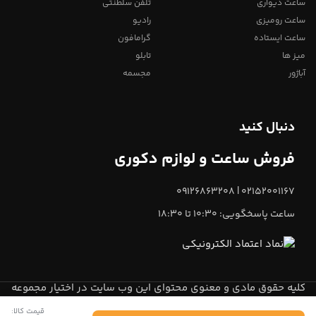
ساعت دیواری
تلفن سلطنتی
ساعت رومیزی
رادیو
ساعت ایستاده
گرامافون
میز ها
تابلو
آباژور
مجسمه
دنبال کنید
فروش ساعت و لوازم دکوری
02152001167 | 09126863208
ساعت پاسخگویی: 10:30 تا 18:30
کلیه حقوق مادی و معنوی محتوای این وب سایت در اختیار مجموعه
میعاد تایم
می باشد.
قیمت کالا: