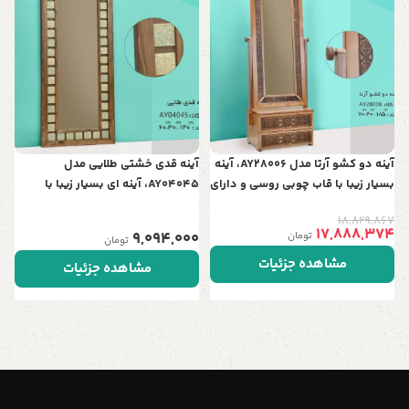
چ
0
آینه دو کشو آرتا مدل AY28006، آینه
آینه قدی خشتی طلایی مدل
بسیار زیبا با قاب چوبی روسی و دارای
AY04045، آینه ای بسیار زیبا با
دو کشو چوبی
طراحی چوبی و کلاسیک
18,829,867
17,888,374
9,094,000
تومان
تومان
مشاهده جزئیات
مشاهده جزئیات