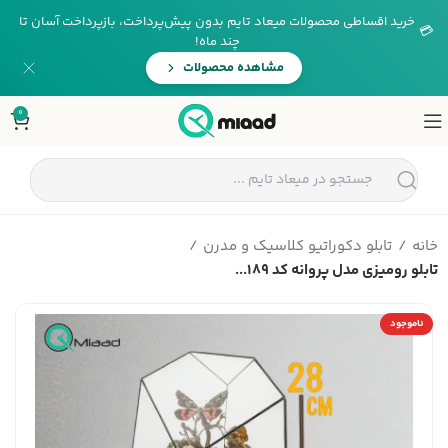
خرید اقساطی محصولات میعاد تایم بدون پیش‌پرداخت، بازپرداخت آسان تا
💳
چند ماه!
مشاهده محصولات
0
خانه
تابلو دکوراتیو کلاسیک و مدرن
تابلو رومیزی مدل پروانه کد 189...
ناموجود