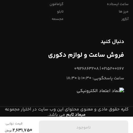
ساعت ایستاده
گرامافون
میز ها
تابلو
آباژور
مجسمه
دنبال کنید
فروش ساعت و لوازم دکوری
02152001167 | 09126863208
ساعت پاسخگویی: 10:30 تا 18:30
کلیه حقوق مادی و معنوی محتوای این وب سایت در اختیار مجموعه
میعاد تایم
می باشد.
قیمت نهایی:
0
ناموجود
2,631,750
تومان