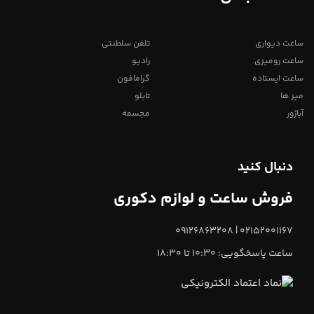
ساعت دیواری
تلفن سلطنتی
ساعت رومیزی
رادیو
ساعت ایستاده
گرامافون
میز ها
تابلو
آباژور
مجسمه
دنبال کنید
فروش ساعت و لوازم دکوری
02152001167 | 09126863208
ساعت پاسخگویی: 10:30 تا 18:30