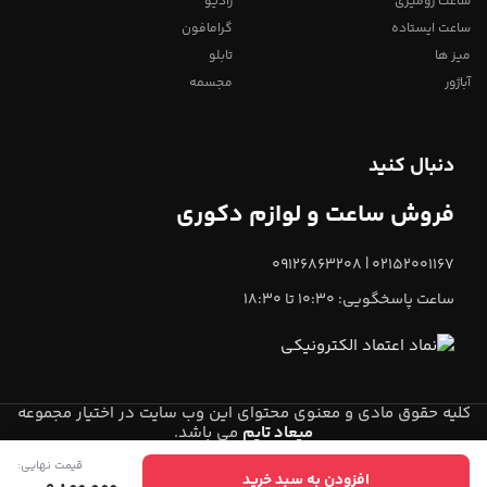
ساعت رومیزی
رادیو
ساعت ایستاده
گرامافون
میز ها
تابلو
آباژور
مجسمه
دنبال کنید
فروش ساعت و لوازم دکوری
02152001167 | 09126863208
ساعت پاسخگویی: 10:30 تا 18:30
کلیه حقوق مادی و معنوی محتوای این وب سایت در اختیار مجموعه
میعاد تایم
می باشد.
قیمت نهایی:
0
افزودن به سبد خرید