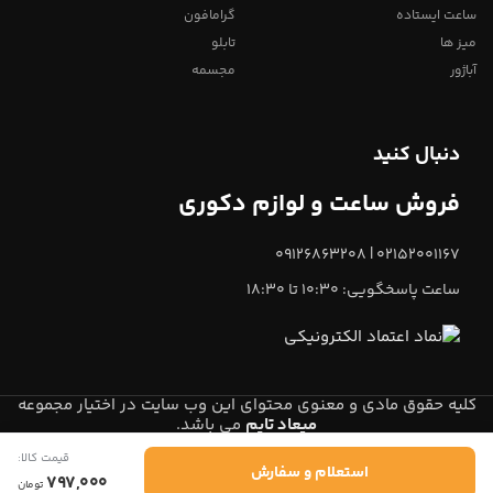
ساعت ایستاده
گرامافون
میز ها
تابلو
آباژور
مجسمه
دنبال کنید
فروش ساعت و لوازم دکوری
02152001167 | 09126863208
ساعت پاسخگویی: 10:30 تا 18:30
کلیه حقوق مادی و معنوی محتوای این وب سایت در اختیار مجموعه
میعاد تایم
می باشد.
قیمت کالا:
0
استعلام و سفارش
797,000
تومان