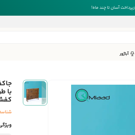
رداخت آسان تا چند ماه!
آباژور
با ط
کفش 
شناسه
ویژگی‌