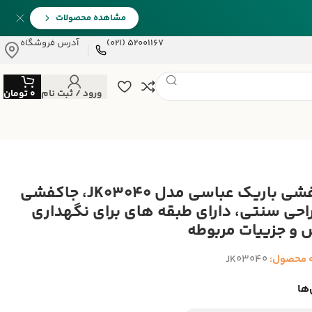
مشاهده محصولات
52001167 (021)
آدرس فروشگاه
ورود / ثبت نام
0
تومان
جاکفشی باریک عباسی مدل JK03040، جاکفشی
راحی سنتی، دارای طبقه های برای نگهداری
و جزییات مربوطه
 محصول:
JK03040
ها