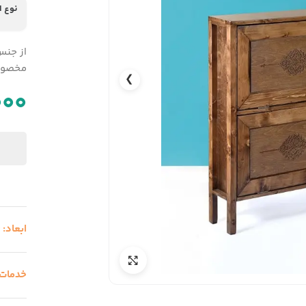
نوع 
از جنس
مخصو
❯
000
ابعاد:
0
خدمات