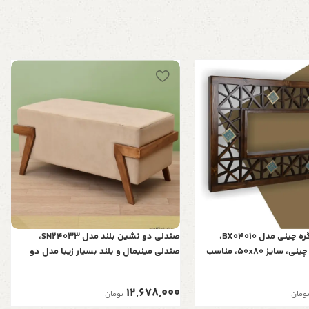
باکس 50x80 گره چینی مدل BX04010،
صندلی دو نشین بلند مدل SN24033،
باکس طرح گره چینی، سایز 50x80، مناسب
صندلی مینیمال و بلند بسیار زیبا مدل دو
نشین، رنگ نسکافه ای
12,678,000
ومان
تومان