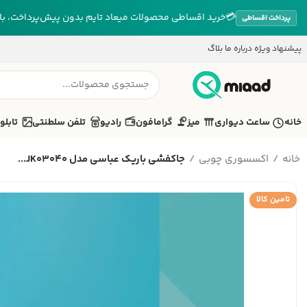
💳
خرید اقساطی محصولات میعاد تایم بدون پیش‌پرداخت، بازپ
پرداخت اقساطی
پیشنهاد ویژه
درباره ما
بلاگ
خانه
ساعت دیواری
میز
گرامافون
رادیو
تلفن سلطنتی
تابلو
خانه
اکسسوری چوبی
جاکفشی باریک عباسی مدل JK03040...
تامین کالا