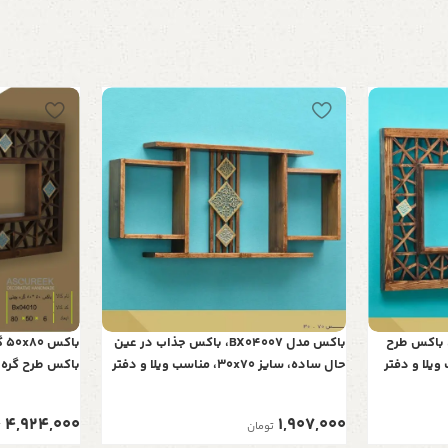
کس گره چینی مدل BX04011، باکس طرح
باکس مدل BX04007، باکس جذاب در عین
60x10، مناسب ویلا و دفتر
حال ساده، سایز 30x70، مناسب ویلا و دفتر
کار
ویلا و دفتر کار
4,924,000
1,907,000
تومان
ت