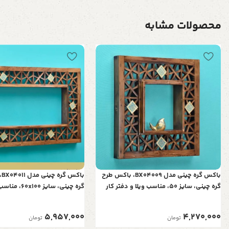
محصولات مشابه
باکس گره چینی مدل BX04009، باکس طرح
با
گره چینی، سایز 50، مناسب ویلا و دفتر کار
گره چینی، سایز 0
کار
5,957,000
4,270,000
تومان
تومان