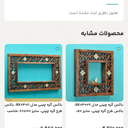
هنوز نظری ثبت نشده است.
محصولات مشابه
م
0
باکس گره چینی مدل BX04009،
باکس گره چینی مدل BX04011، باکس
باکس طرح گره چینی، سایز 50،
طرح گره چینی، سایز 60x100، مناسب
مناسب ویلا و دفتر کار
ویلا و دفتر کار