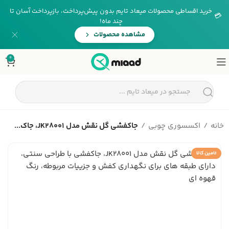
خرید اقساطی محصولات میعاد تایم بدون پیش‌پرداخت، بازپرداخت آسان تا
💳
چند ماه!
مشاهده محصولات
0
خانه
اکسسوری چوبی
جاکفشی گل نقش مدل JK28001، جاک...
تامین کالا