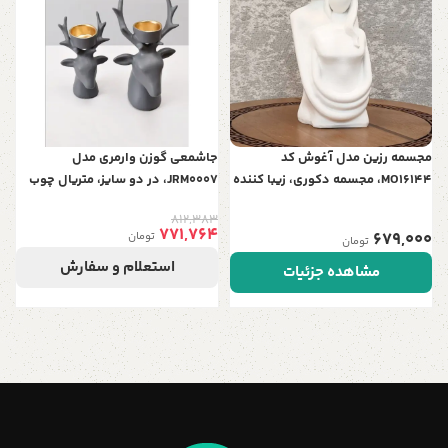
ه
ب
0
مجسمه رزین مدل آغوش کد
جاشمعی گوزن وارمری مدل
MO16144، مجسمه دکوری، زیبا کننده
JRM0007، در دو سایز، متریال چوب
هر میز و هر سطحی، هدیه ای مناسب
مقاوم و استفاده به عنوان وسیله
812,383
برای خانم ها
تزیینی حتی بدون شمع، رنگ طوسی
771,764
679,000
تومان
تومان
استعلام و سفارش
مشاهده جزئیات