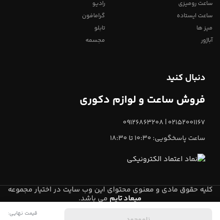
ساعت رومیزی
رادیو
ساعت ایستاده
گرامافون
میز ها
تابلو
آباژور
مجسمه
دنبال کنید
فروش ساعت و لوازم دکوری
02152001167 | 09126863208
ساعت پاسخگویی: 10:30 تا 18:30
کلیه حقوق مادی و معنوی محتوای این وب سایت در اختیار مجموعه
میعاد تایم
می باشد.
قیمت نهایی:
0