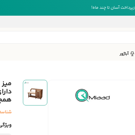
رداخت آسان تا چند ماه!
آباژور
دارا
همچن
شناسه
ویژگی‌