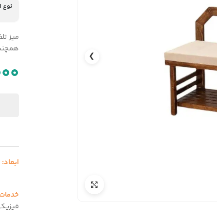
نوع 
میز تل
همچنین
❯
000
ابعاد:
3
خدمات
فیزیک