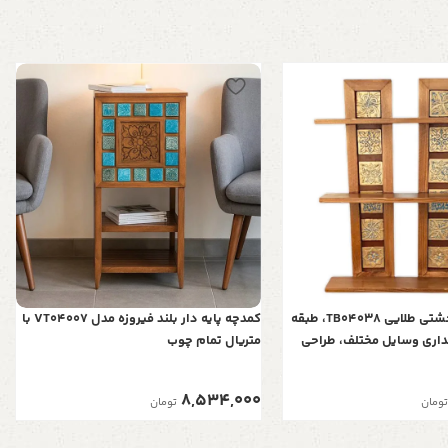
طبقه دوتایی خشتی طلایی TB04038، طبقه
کمدچه پایه دار بلند فیروزه مدل VT04007 با
داری وسایل مختلف، طراحی
متریال تمام چوب
ه طبقه، مناسب هر فضایی
8,534,000
تومان
تومان