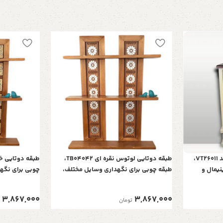
ویترین قوس پنجره مدل k1 با کد VT26011،
طبقه دوتایی لوتوس نقره ای TB04042،
نیمال و
طبقه چوبی برای نگهداری وسایل مختلف،
چوبی برای نگه
طراحی شده به صورت سه طبقه، مناسب هر
شده به صورت س
فضایی
3,867,000
3,867,000
تومان