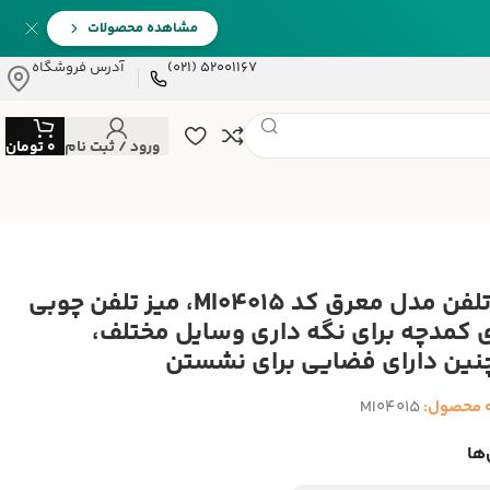
مشاهده محصولات
52001167 (021)
آدرس فروشگاه
ورود / ثبت نام
0
تومان
میز تلفن مدل معرق کد MI04015، میز تلفن چوبی
ی کمدچه برای نگه داری وسایل مختلف،
ین دارای فضایی برای نشستن
 محصول:
MI04015
ها