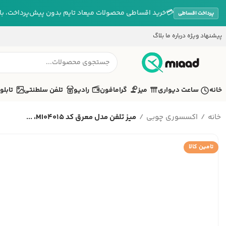
💳
خرید اقساطی محصولات میعاد تایم بدون پیش‌پرداخت، بازپ
پرداخت اقساطی
پیشنهاد ویژه
درباره ما
بلاگ
خانه
ساعت دیواری
میز
گرامافون
رادیو
تلفن سلطنتی
تابلو
خانه
اکسسوری چوبی
میز تلفن مدل معرق کد MI04015، ...
تامین کالا