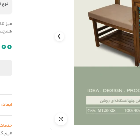
نوع 
میز تل
همچنین
❯
000
ابعاد:
3
خدمات
فیزیک