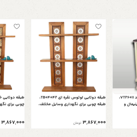
ویترین قوس پنجره مدل k1 با کد VT26011،
طبقه دوتایی لوتوس نقره ای TB04042،
نیمال و
طبقه چوبی برای نگهداری وسایل مختلف،
چوبی برای نگه
طراحی شده به صورت سه طبقه، مناسب هر
شده به صورت س
فضایی
3,867,000
3,867,000
تومان