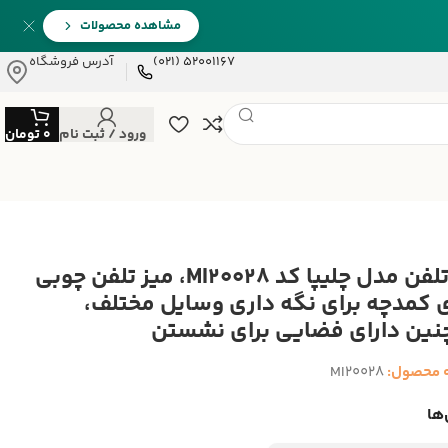
مشاهده محصولات
52001167 (021)
آدرس فروشگاه
ورود / ثبت نام
0
تومان
میز تلفن مدل چلیپا کد MI20028، میز تلفن چوبی
ی کمدچه برای نگه داری وسایل مختلف،
ین دارای فضایی برای نشستن
 محصول:
MI20028
ها