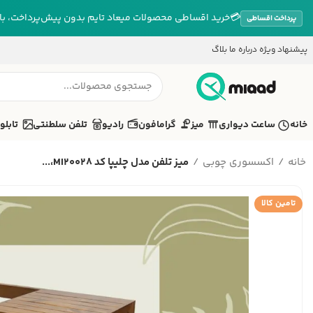
💳
خرید اقساطی محصولات میعاد تایم بدون پیش‌پرداخت، بازپ
پرداخت اقساطی
پیشنهاد ویژه
درباره ما
بلاگ
خانه
ساعت دیواری
میز
گرامافون
رادیو
تلفن سلطنتی
تابلو
خانه
اکسسوری چوبی
میز تلفن مدل چلیپا کد MI20028،...
تامین کالا