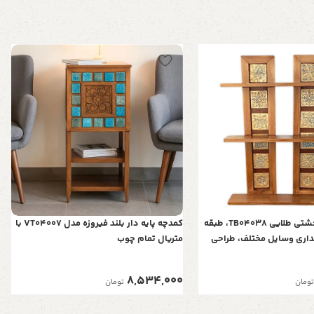
طبقه دوتایی خشتی طلایی TB04038، طبقه
کمدچه پایه دار بلند فیروزه مدل VT04007 با
داری وسایل مختلف، طراحی
متریال تمام چوب
ه طبقه، مناسب هر فضایی
8,534,000
تومان
تومان