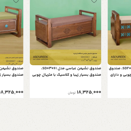
صندوق نشیمن چلیپا مدل SD20057، صندوق
صندوق نشیمن عباسی مدل SD03061،
چوبی و دارای
صندوق بسیار زیبا و کلاسیک با متریال چوبی
صندوق بسیار زی
و دارای فضایی برای نشستن، رویه نسکافه
و دارای فضایی
ای تیره
روشن
18,325,000
18,325,000
تومان