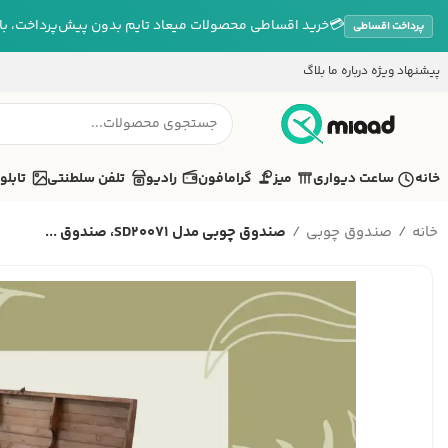
💳
خرید اقساطی محصولات میعاد تایم بدون پیش‌پرداخت، بازپ
پرداخت اقساطی
پیشنهاد ویژه
درباره ما
بلاگ
خانه
ساعت دیواری
میز
گرامافون
رادیو
تلفن سلطنتی
تابلو
خانه
صندوق چوبی
صندوق چوبی مدل SD20071، صندوق ...