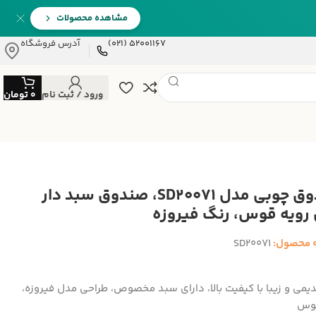
مشاهده محصولات
52001167 (021)
آدرس فروشگاه
ورود / ثبت نام
0
تومان
صندوق چوبی مدل SD20071، صندوق سبد دار
رویه قوس، رنگ فیروزه
 محصول:
SD20071
یمی و زیبا با کیفیت بالا، دارای سبد مخصوص، طراحی مدل فیروزه،
قوس