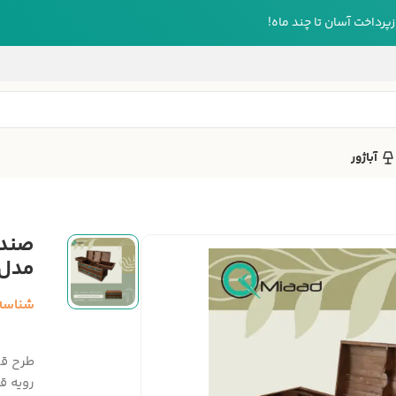
رداخت آسان تا چند ماه!
آباژور
مدل 
شناسه
طرح قد
رویه 