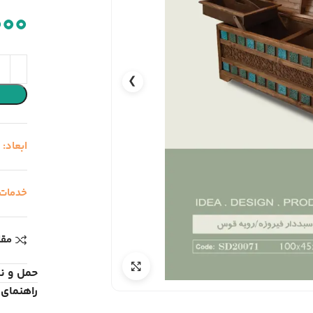
000
❯
ابعاد:
6
خدمات
مقا
حمل و ن
راهنمای 