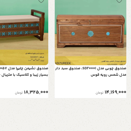
صندوق چوبی مدل SD20001، صندوق سبد دار
مدل شمس رویه قوس
بسیار زیبا و کلاسیک با متریال 
فضایی برای نشستن
18,325,000
14,169,000
تومان
تومان