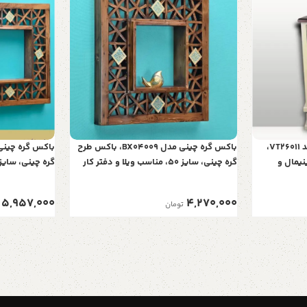
ویترین قوس پنجره مدل k1 با کد VT26011،
باکس گره چینی مدل BX04009، باکس طرح
نیمال و
گره چینی، سایز 50، مناسب ویلا و دفتر کار
کار
5,957,000
4,270,000
تومان