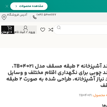
مشاهده محصولات
52001167 (021)
آدرس فروشگاه
ورود / ثبت نام
0
تومان
استند آشپزخانه 2 طبقه مسقف مدل TB04021،
د چوبی برای نگهداری اقلام مختلف و وسایل
مورد نیاز آشپزخانه، طراحی شده به صورت 2 طبقه
ف
 محصول:
TB04021
ها