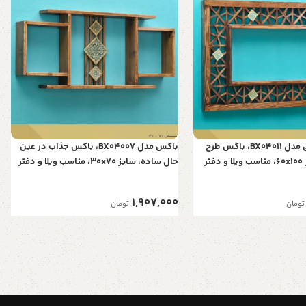
باکس گره چینی مدل BX04011، باکس طرح
باکس مدل BX04007، باکس جذاب در عین
گره چینی، سایز 60x100، مناسب ویلا و دفتر
حال ساده، سایز 30x70، مناسب ویلا و دفتر
کار
1,907,000
تومان
تومان