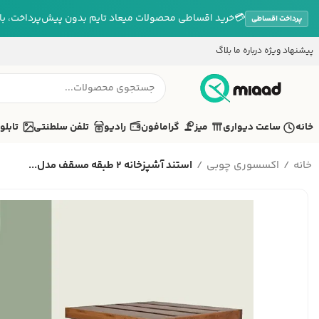
💳
خرید اقساطی محصولات میعاد تایم بدون پیش‌پرداخت، بازپ
پرداخت اقساطی
پیشنهاد ویژه
درباره ما
بلاگ
خانه
ساعت دیواری
میز
گرامافون
رادیو
تلفن سلطنتی
تابلو
خانه
اکسسوری چوبی
استند آشپزخانه 2 طبقه مسقف مدل...