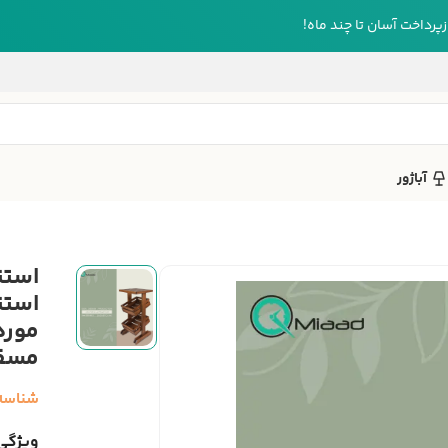
رداخت آسان تا چند ماه!
آباژور
استن
مسق
شناسه
ویژگی‌