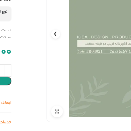
نوع 
دست سا
❯
ساخت ب
000
ابعاد:
9
خدمات