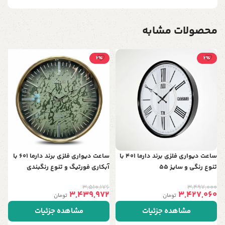
محصولات مشابه
2٪
2٪
س
501 با
0
2
ساعت دیواری فلزی برند دارما 401 با
ساعت دیواری فلزی برند دارما 601 با
تنوع رنگی و سایز 55
آبکاری فورتیگ و تنوع رنگبندی
3,510,176
3,497,000
3,439,972
3,427,060
تومان
تومان
مشاهده جزئیات
مشاهده جزئیات