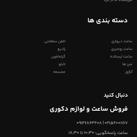
فروشگاه ما در ترب
دسته بندی ها
ساعت دیواری
تلفن سلطنتی
ساعت رومیزی
رادیو
ساعت ایستاده
گرامافون
میز ها
تابلو
آباژور
مجسمه
دنبال کنید
فروش ساعت و لوازم دکوری
02152001167 | 09126863208
ساعت پاسخگویی: 10:30 تا 18:30