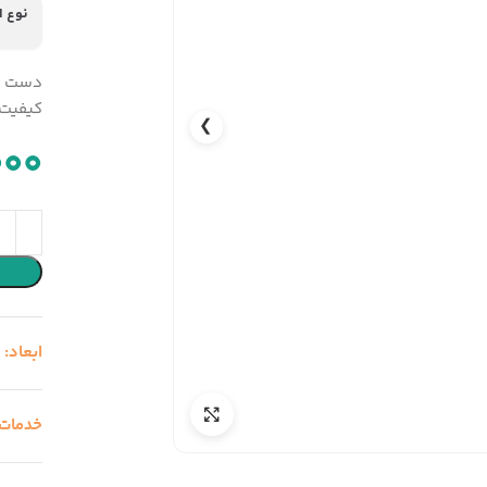
نوع 
دست سا
کیفیت 
❯
000
ابعاد:
1
خدمات