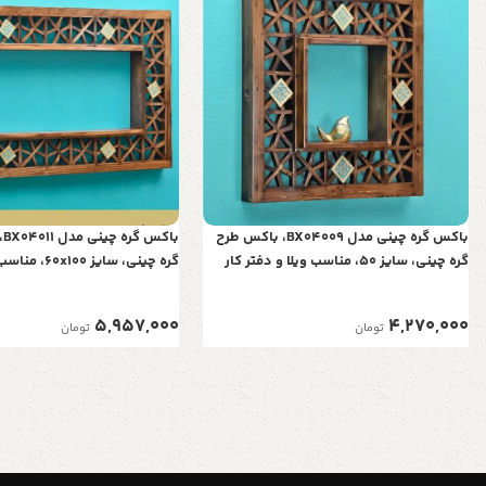
باکس گره چینی مدل BX04009، باکس طرح
با
گره چینی، سایز 50، مناسب ویلا و دفتر کار
گره چینی، سایز 0
کار
5,957,000
4,270,000
تومان
تومان