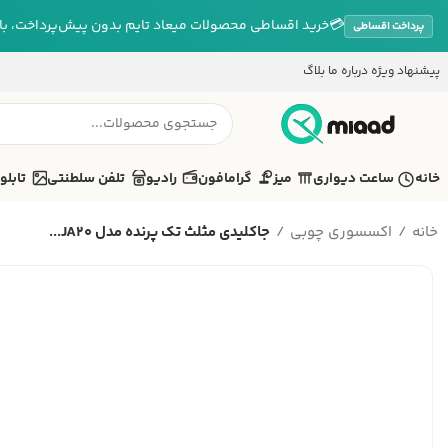
💳
خرید اقساطی محصولات میعاد تایم بدون پیش‌پرداخت، بازپ
پرداخت اقساطی
پیشنهاد ویژه
درباره ما
بلاگ
خانه
ساعت دیواری
میز
گرامافون
رادیو
تلفن سلطنتی
تابلو
خانه
اکسسوری چوبی
جاکلیدی مثلث تک پرنده مدل JA20...