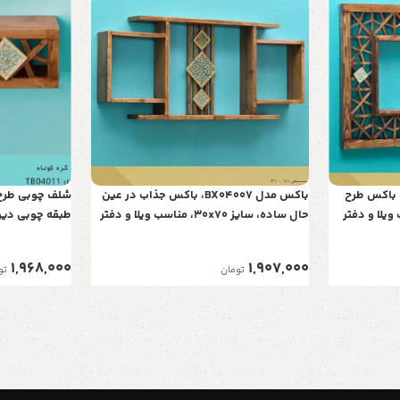
کس گره چینی مدل BX04011، باکس طرح
باکس مدل BX04007، باکس جذاب در عین
60x10، مناسب ویلا و دفتر
حال ساده، سایز 30x70، مناسب ویلا و دفتر
طبقه چوبی دیو
کار
ویلا و دفتر کار
1,968,000
1,907,000
تومان
تو