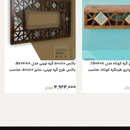
شلف چوبی طرح گره کوتاه مدل TB04011،
باکس 50x80 گره چینی مدل BX04010،
اری طرحگره کوتاه، مناسب
باکس طرح گره چینی، سایز 50x80، مناسب
 و هر مکان دیگری
ویلا و دفتر کار
4,924,000
مان
تومان