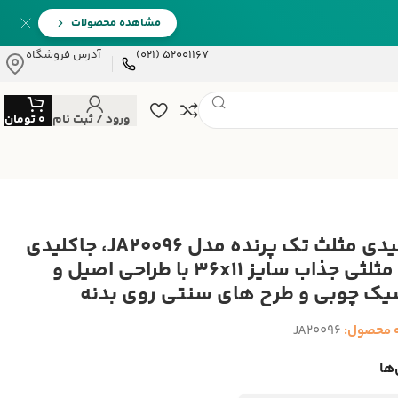
مشاهده محصولات
52001167 (021)
آدرس فروشگاه
ورود / ثبت نام
0
تومان
جاکلیدی مثلث تک پرنده مدل JA20096، جاکلیدی
طرح مثلثی جذاب سایز 36x11 با طراحی اصیل و
یک چوبی و طرح های سنتی روی بدنه
 محصول:
JA20096
ها