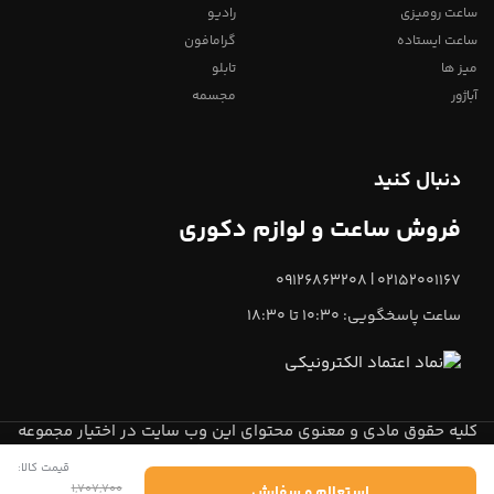
ساعت رومیزی
رادیو
ساعت ایستاده
گرامافون
میز ها
تابلو
آباژور
مجسمه
دنبال کنید
فروش ساعت و لوازم دکوری
02152001167 | 09126863208
ساعت پاسخگویی: 10:30 تا 18:30
کلیه حقوق مادی و معنوی محتوای این وب سایت در اختیار مجموعه
میعاد تایم
می باشد.
قیمت کالا:
1,707,700
استعلام و سفارش
0