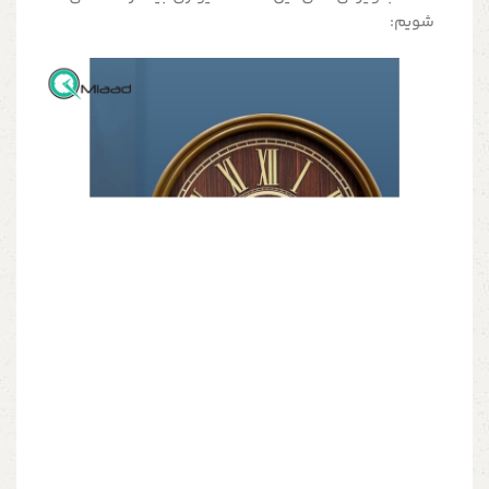
شویم: