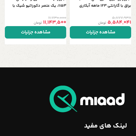
براق با گارانتی 123 ماهه آبکاری
1153، یک عنصر دکوراتیو شیک با
ارتفاع 150 سانت، قابل سفارش در 5
11,730,000
5,877,938
رنگ خاص و جذاب
11,143,500
5,584,041
تومان
تومان
مشاهده جزئیات
مشاهده جزئیات
لینک های مفید