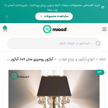
خرید اقساطی محصولات میعاد تایم بدون پیش‌پرداخت، بازپرداخت آسان تا
💳
چند ماه!
مشاهده محصولات
0
خانه
انواع آباژور و چراغ خواب
آباژور رومیزی مدل 106، آباژور ...
OFF