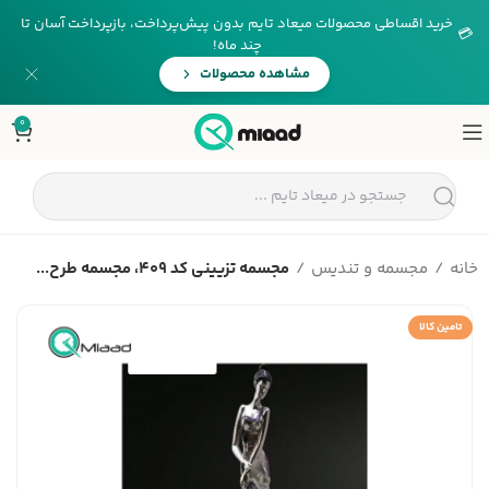
خرید اقساطی محصولات میعاد تایم بدون پیش‌پرداخت، بازپرداخت آسان تا
💳
چند ماه!
مشاهده محصولات
0
خانه
مجسمه و تندیس
مجسمه تزیینی کد 409، مجسمه طرح...
تامین کالا