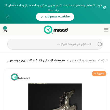
خرید اقساطی محصولات میعاد تایم بدون پیش‌پرداخت، بازپرداخت آسان تا
💳
چند ماه!
مشاهده محصولات
0
خانه
مجسمه و تندیس
مجسمه تزیینی کد 438، سری دوم م...
تامین کالا