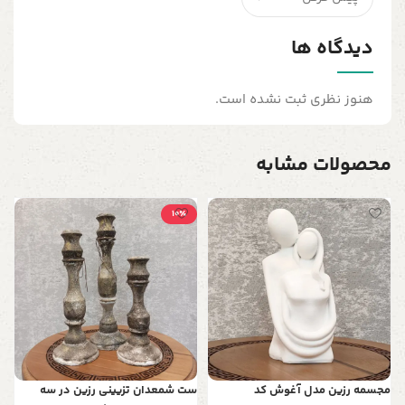
دیدگاه ها
هنوز نظری ثبت نشده است.
محصولات مشابه
10٪
س
س
ع
0
ب
0
ش
مجسمه رزین مدل آغوش کد
ست شمعدان تزیینی رزین در سه