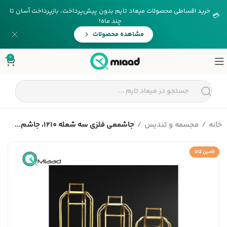
خرید اقساطی محصولات میعاد تایم بدون پیش‌پرداخت، بازپرداخت آسان تا
💳
چند ماه!
مشاهده محصولات
0
خانه
مجسمه و تندیس
جاشمعی فلزی سه شعله 1210، جاشم...
تامین کالا