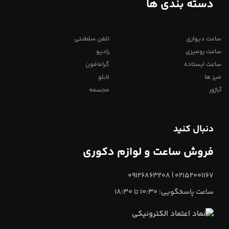
دسته بندی ها
ساعت دیواری
تلفن سلطنتی
ساعت رومیزی
رادیو
ساعت ایستاده
گرامافون
میز ها
تابلو
آباژور
مجسمه
دنبال کنید
فروش ساعت و لوازم دکوری
02152001167 | 09126863208
ساعت پاسخگویی: 10:30 تا 18:30