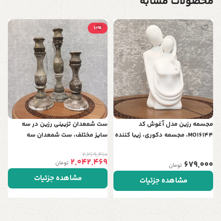
محصولات مشابه
10٪
س
س
ع
0
ب
0
ش
مجسمه رزین مدل آغوش کد
ست شمعدان تزیینی رزین در سه
MO16144، مجسمه دکوری، زیبا کننده
سایز مختلف، ست شمعدان سه
هر میز و هر سطحی، هدیه ای مناسب
عددی، متریال رزین مقاوم و استفاده
2,269,410
برای خانم ها
به عنوان وسیله تزیینی حتی بدون
2,042,469
679,000
تومان
تومان
شمع
مشاهده جزئیات
مشاهده جزئیات