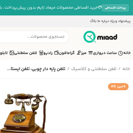
💳
خرید اقساطی محصولات میعاد تایم بدون پیش‌پرداخت، بازپ
پرداخت اقساطی
پیشنهاد ویژه
درباره ما
بلاگ
خانه
ساعت دیواری
میز
گرامافون
رادیو
تلفن سلطنتی
تابلو
خانه
تلفن سلطنتی و کلاسیک
تلفن پایه دار چوبی، تلفن ایستا...
تامین کالا