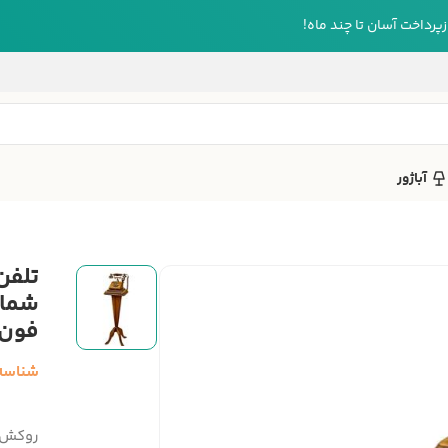
رداخت آسان تا چند ماه!
آباژور
تلفن
شمار
فون، 
شناسه
روکش 