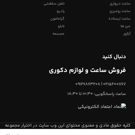
ساعت دیواری
تلفن سلطنتی
ساعت رومیزی
رادیو
ساعت ایستاده
گرامافون
میز ها
تابلو
آباژور
مجسمه
دنبال کنید
فروش ساعت و لوازم دکوری
02152001167 | 09126863208
ساعت پاسخگویی: 10:30 تا 18:30
کلیه حقوق مادی و معنوی محتوای این وب سایت در اختیار مجموعه
میعاد تایم
می باشد.