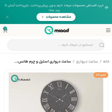
خرید اقساطی محصولات میعاد تایم بدون پیش‌پرداخت، بازپرداخت آسان تا
💳
چند ماه!
مشاهده محصولات
0
خانه
ساعت دیواری
ساعت دیواری استیل و چرم هانس،...
تامین کالا