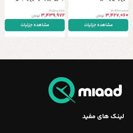
3,510,176
3,497,000
3,439,972
3,427,060
تومان
تومان
مشاهده جزئیات
مشاهده جزئیات
لینک های مفید