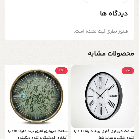
دیدگاه ها
هنوز نظری ثبت نشده است.
محصولات مشابه
2٪
2٪
س
501 با
0
2
ساعت دیواری فلزی برند دارما 401 با
ساعت دیواری فلزی برند دارما 601 با
تنوع رنگی و سایز 55
آبکاری فورتیگ و تنوع رنگبندی