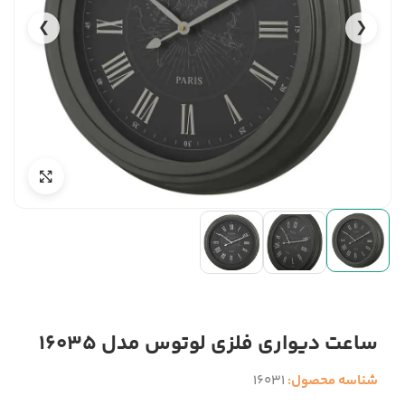
❯
❮
ساعت دیواری فلزی لوتوس مدل 16035
شناسه محصول:
16031