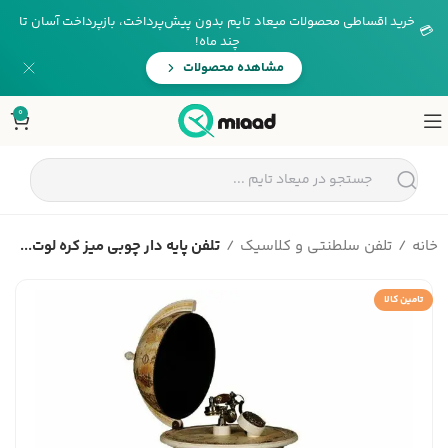
خرید اقساطی محصولات میعاد تایم بدون پیش‌پرداخت، بازپرداخت آسان تا
💳
چند ماه!
مشاهده محصولات
0
خانه
تلفن سلطنتی و کلاسیک
تلفن پایه دار چوبی میز کره لوت...
تامین کالا