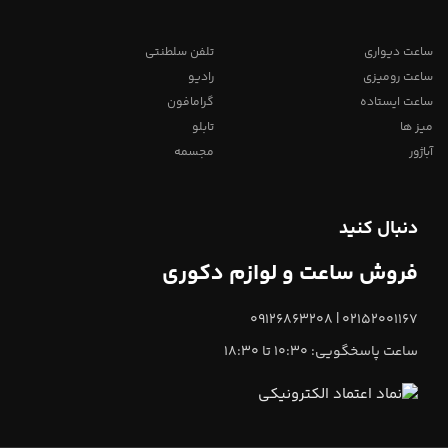
ساعت دیواری
تلفن سلطنتی
ساعت رومیزی
رادیو
ساعت ایستاده
گرامافون
میز ها
تابلو
آباژور
مجسمه
دنبال کنید
فروش ساعت و لوازم دکوری
02152001167 | 09126863208
ساعت پاسخگویی: 10:30 تا 18:30