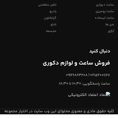
ساعت دیواری
تلفن سلطنتی
ساعت رومیزی
رادیو
ساعت ایستاده
گرامافون
میز ها
تابلو
آباژور
مجسمه
دنبال کنید
فروش ساعت و لوازم دکوری
02152001167 | 09126863208
ساعت پاسخگویی: 10:30 تا 18:30
کلیه حقوق مادی و معنوی محتوای این وب سایت در اختیار مجموعه
میعاد تایم
می باشد.