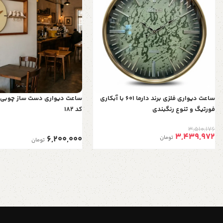
ساعت دیواری فلزی برند دارما 601 با آبکاری
ساعت دیواری دست ساز چوبی با
فورتیگ و تنوع رنگبندی
کد 182
3,510,176
3,439,972
6,200,000
تومان
تومان