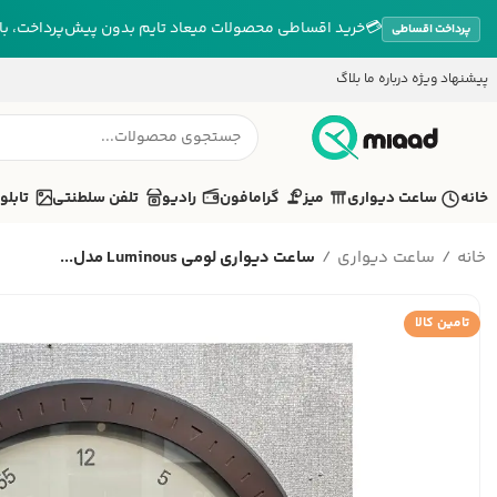
💳
خرید اقساطی محصولات میعاد تایم بدون پیش‌پرداخت، بازپ
پرداخت اقساطی
پیشنهاد ویژه
درباره ما
بلاگ
خانه
ساعت دیواری
میز
گرامافون
رادیو
تلفن سلطنتی
تابلو
خانه
ساعت دیواری
ساعت دیواری لومی Luminous مدل...
تامین کالا