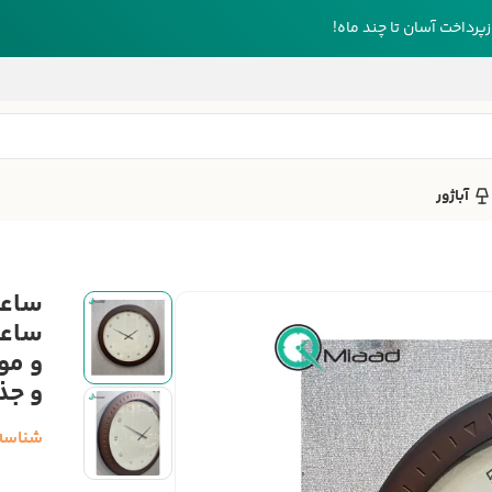
رداخت آسان تا چند ماه!
آباژور
و مو
و جذ
شناسه