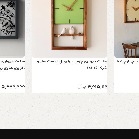
 چهار پرنده
ساعت دیواری چوبی مینیمال | دست ساز و
ساعت دیواری چ
شیک کد 181
مدرن | یک قاب 
5,400,000
4,015,110
تومان