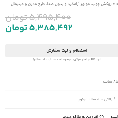
5,495,400
تومان
5,385,492
تومان
استعلام و ثبت سفارش
این کالا در انبار مرکزی موجود است (نیاز به استعلام).
8 سانت
:
گارانتی سه ساله موتور
یسه
افزودن به علاقه مندی