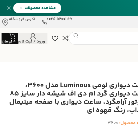
مشاهده محصولات
52001167 (021)
آدرس فروشگاه
ورود / ثبت نام
0
تومان
ساعت دیواری لومی Luminous مدل 3600،
ساعت دیواری گرد ام دی اف شیشه دار سایز 85
تور آرامگرد، ساعت دیواری با صفحه مینیمال
اب، رنگ قهوه ای
 محصول:
3600