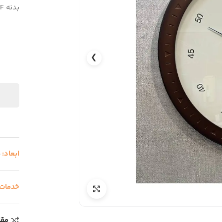
بدنه MDF روکش چوب، موتور آرامگرد و بدون صدا، طرح مدرن و مینیمال
❯
ابعاد:
5
خدمات
مقا