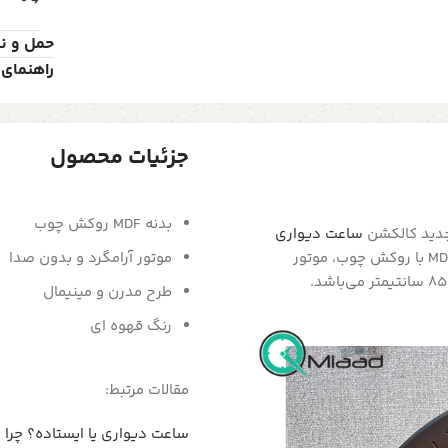
حمل و ن
راهنمای 
جزئیات محصول
بدنه MDF روکش چوب
دید کالکشن
ساعت دیواری
فروشگاه میعاد تایم می باشد.این ساعت دیواری دارای بدنه از MDF با روکش چوب، موتور
موتور آرامگرد و بدون صدا
طرح مدرن و مینیمال
رنگ قهوه ای
مقالات مرتبط:
ساعت دیواری یا ایستاده؟ چرا 