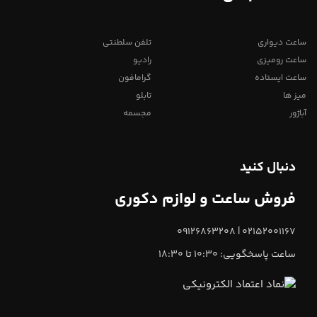
ساعت دیواری
تلفن سلطنتی
ساعت رومیزی
رادیو
ساعت ایستاده
گرامافون
میز ها
تابلو
آباژور
مجسمه
دنبال کنید
فروش ساعت و لوازم دکوری
02152001167 | 09126863208
ساعت پاسخگویی: 10:30 تا 18:30