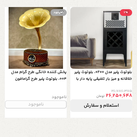
2٪
ناموجود
ا
پ
ن
ا
م
بلوتوث پلیر مدل 0200، بلوتوث پلیر
پخش کننده خانگی طرح گرام مدل
خلاقانه و میز بار تلفیقی پایه دار با
004، بلوتوث پلیر طرح گرامافون
قابلیت پخش، mp3، AUX، فلش،
رومیزی با طراحی بی نظیر و ظریف،
26,786,375
رادیو با ظاهر شیک و نوستالژی،
رنگ قهوه ای
26,250,648
تومان
ناموجود
دارای ریموت کنترل
ناموجود
استعلام و سفارش