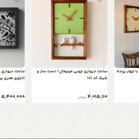
 چهار پرنده
ساعت دیواری چوبی مینیمال | دست ساز و
ساعت دیواری چ
شیک کد 181
مدرن | یک قاب 
5,400,000
4,015,110
تومان