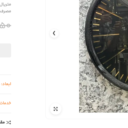
متریال
مصرف، 
750
❯
ابعاد:
5
خدمات
مقا