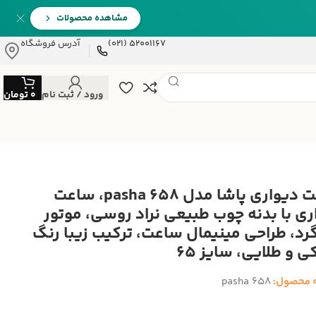
مشاهده محصولات
52001167 (021)
آدرس فروشگاه
ورود / ثبت نام
0
تومان
ساعت دیواری پاشا مدل pasha 658، ساعت
ری با بدنه چوب طبیعی نراد روسی، موتور
گرد، طراحی مینیمال ساعت، ترکیب زیبا رنگ
 و طلایی، سایز 65
 محصول:
pasha 658