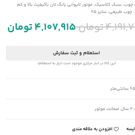
 چوب، سبک کلاسیک، موتور تایوانی یانگ تان باکیفیت بالا و کم
چوب طبیعی، سایز 65
4,191,
تومان
4,107,915
تومان
استعلام و ثبت سفارش
این کالا در انبار مرکزی موجود است (نیاز به استعلام).
6 سانتی‌متر
:
2 سال ضمانت موتور
یسه
افزودن به علاقه مندی