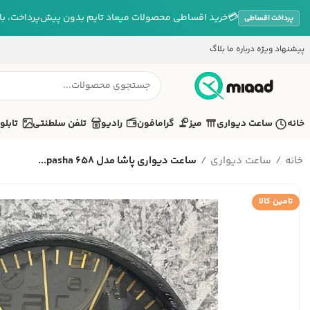
💳
خرید اقساطی محصولات میعاد تایم بدون پیش‌پرداخت، بازپ
پرداخت اقساطی
پیشنهاد ویژه
درباره ما
بلاگ
خانه
ساعت دیواری
میز
گرامافون
رادیو
تلفن سلطنتی
تابلو
خانه
ساعت دیواری
ساعت دیواری پاشا مدل pasha 658...
تامین کالا