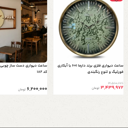
ساعت دیواری فلزی برند دارما 601 با آبکاری
ساعت دیواری دست ساز چوبی با
فورتیگ و تنوع رنگبندی
کد 182
3,510,176
3,439,972
6,200,000
تومان
تومان