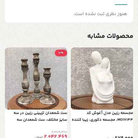
هنوز نظری ثبت نشده است.
محصولات مشابه
10٪
س
س
ع
0
ب
0
ش
مجسمه رزین مدل آغوش کد
ست شمعدان تزیینی رزین در سه
MO16144، مجسمه دکوری، زیبا کننده
سایز مختلف، ست شمعدان سه
هر میز و هر سطحی، هدیه ای مناسب
عددی، متریال رزین مقاوم و استفاده
2,269,410
برای خانم ها
به عنوان وسیله تزیینی حتی بدون
2,042,469
تومان