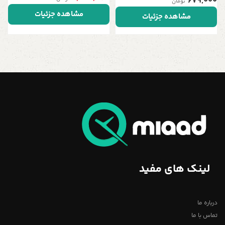
679,000
تومان
شمع
مشاهده جزئیات
مشاهده جزئیات
لینک های مفید
درباره ما
تماس با ما