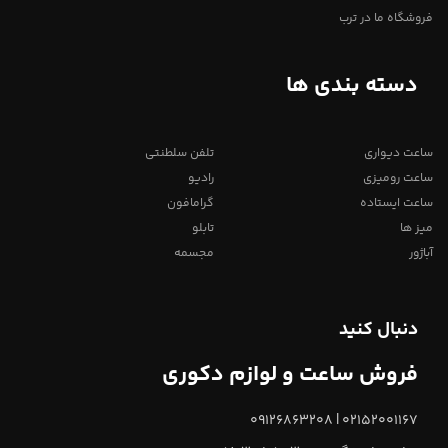
فروشگاه ما در ترب
دسته بندی ها
ساعت دیواری
تلفن سلطنتی
ساعت رومیزی
رادیو
ساعت ایستاده
گرامافون
میز ها
تابلو
آباژور
مجسمه
دنبال کنید
فروش ساعت و لوازم دکوری
02152001167 | 09126863208