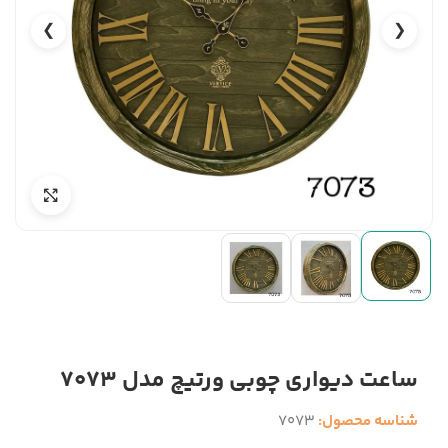
❯
❮
ساعت دیواری چوبی ورتیچ مدل 7073
شناسه محصول:
7073