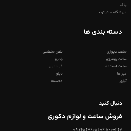
بلاگ
فروشگاه ما در ترب
دسته بندی ها
ساعت دیواری
تلفن سلطنتی
ساعت رومیزی
رادیو
ساعت ایستاده
گرامافون
میز ها
تابلو
آباژور
مجسمه
دنبال کنید
فروش ساعت و لوازم دکوری
02152001167 | 09126863208